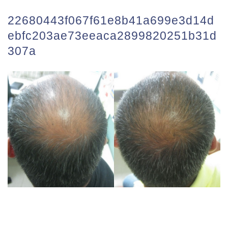
22680443f067f61e8b41a699e3d14d
ebfc203ae73eeaca2899820251b31d
307a