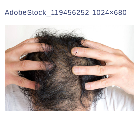
AdobeStock_119456252-1024×680