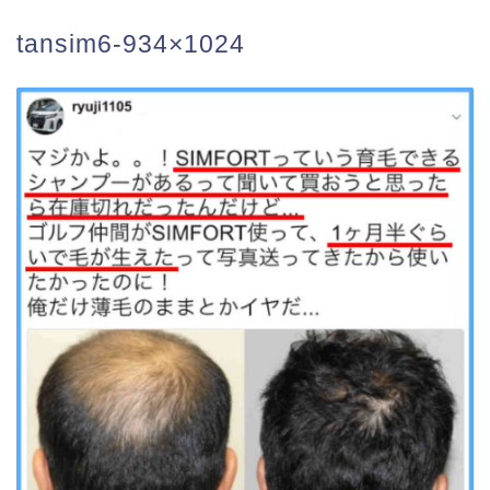
tansim6-934×1024